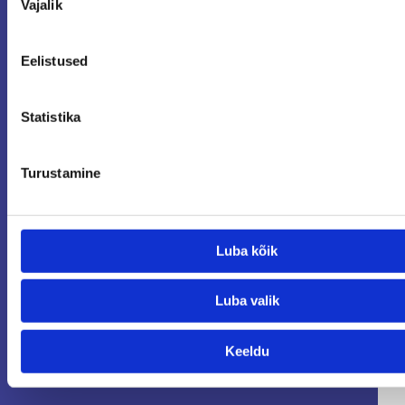
Vajalik
valik
Eelistused
i
Statistika
Turustamine
Luba kõik
Luba valik
Keeldu