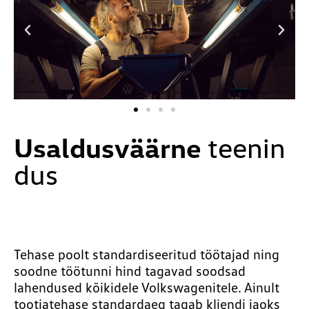
Usaldusväärne
teenin
dus
Tehase poolt standardiseeritud töötajad ning
soodne töötunni hind tagavad soodsad
lahendused kõikidele Volkswagenitele. Ainult
tootjatehase standardaeg tagab kliendi jaoks