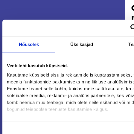
Nõusolek
Üksikasjad
Te
Veebileht kasutab küpsiseid.
Kasutame küpsiseid sisu ja reklaamide isikupärastamiseks, 
meedia funktsioonide pakkumiseks ning liikluse analüüsimis
Edastame teavet selle kohta, kuidas meie saiti kasutate, ka
sotsiaalse meedia, reklaami- ja analüüsipartneritele, kes võ
kombineerida muu teabega, mida olete neile esitanud või mi
kogunud teiepoolse teenuste kasutamise käigus.
i
Nõusoleku