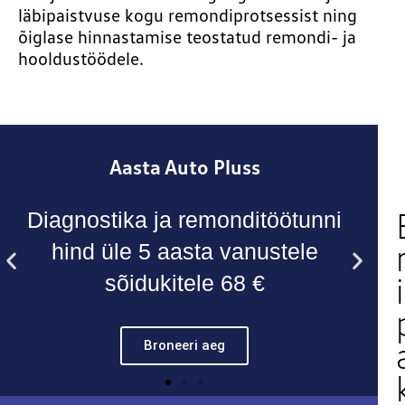
läbipaistvuse kogu remondiprotsessist ning
õiglase hinnastamise teostatud remondi- ja
hooldustöödele.
Aasta Auto Pluss
Diagnostika ja remonditöötunni
hind üle 5 aasta vanustele
i
sõidukitele 68 €
Broneeri aeg