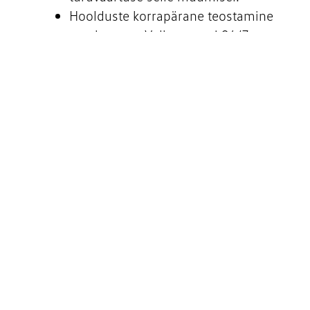
Hoolduste korrapärane teostamine
tagab tasuta Volkswageni 24/7
autoabiteenuse üle Euroopa.
Korrektne hooldusajalugu on
Volkswageni tehasetoe saamise
eeldus, kui vahetust vajab keerukam
ning kallim komponent.
Tagame oma tööle ja
originaalvaruosadele 2-aastase
garantii.
Kasutame kvaliteetseid varuosasid
ning Volkswageni nõuetele
vastavaid töökojaseadmeid ja
tööriistasid.