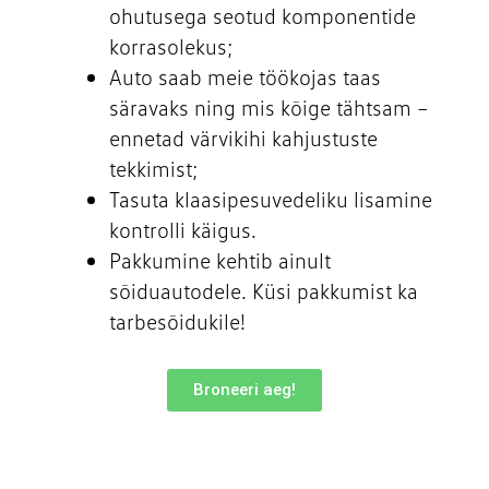
ohutusega seotud komponentide
korrasolekus;
Auto saab meie töökojas taas
säravaks ning mis kõige tähtsam –
ennetad värvikihi kahjustuste
tekkimist;
Tasuta klaasipesuvedeliku lisamine
kontrolli käigus.
Pakkumine kehtib ainult
sõiduautodele. Küsi pakkumist ka
tarbesõidukile!
Broneeri aeg!