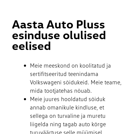
Aasta Auto Pluss
esinduse olulised
eelised
Meie meeskond on koolitatud ja
sertifitseeritud teenindama
Volkswageni sõidukeid. Meie teame,
mida tootjatehas nõuab.
Meie juures hooldatud sõiduk
annab omanikule kindluse, et
sellega on turvaline ja muretu
liigelda ning tagab auto kõrge
turuväärtuse selle müümisel.